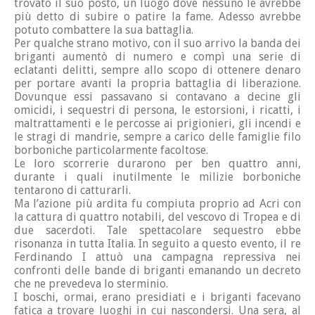
trovato il suo posto, un luogo dove nessuno le avrebbe
più detto di subire o patire la fame. Adesso avrebbe
potuto combattere la sua battaglia.
Per qualche strano motivo, con il suo arrivo la banda dei
briganti aumentò di numero e compì una serie di
eclatanti delitti, sempre allo scopo di ottenere denaro
per portare avanti la propria battaglia di liberazione.
Dovunque essi passavano si contavano a decine gli
omicidi, i sequestri di persona, le estorsioni, i ricatti, i
maltrattamenti e le percosse ai prigionieri, gli incendi e
le stragi di mandrie, sempre a carico delle famiglie filo
borboniche particolarmente facoltose.
Le loro scorrerie durarono per ben quattro anni,
durante i quali inutilmente le milizie borboniche
tentarono di catturarli.
Ma l’azione più ardita fu compiuta proprio ad Acri con
la cattura di quattro notabili, del vescovo di Tropea e di
due sacerdoti. Tale spettacolare sequestro ebbe
risonanza in tutta Italia. In seguito a questo evento, il re
Ferdinando I attuò una campagna repressiva nei
confronti delle bande di briganti emanando un decreto
che ne prevedeva lo sterminio.
I boschi, ormai, erano presidiati e i briganti facevano
fatica a trovare luoghi in cui nascondersi. Una sera, al