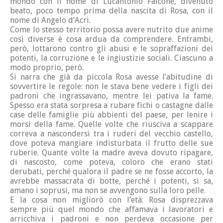
mondo con il nome di Lucantonio Falcone, divenuto
beato, poco tempo prima della nascita di Rosa, con il
nome di Angelo d’Acri.
Come lo stesso territorio possa avere nutrito due anime
così diverse è cosa ardua da comprendere. Entrambi,
però, lottarono contro gli abusi e le sopraffazioni dei
potenti, la corruzione e le ingiustizie sociali. Ciascuno a
modo proprio, però.
Si narra che già da piccola Rosa avesse l’abitudine di
sovvertire le regole: non le stava bene vedere i figli dei
padroni che ingrassavano, mentre lei pativa la fame.
Spesso era stata sorpresa a rubare fichi o castagne dalle
case delle famiglie più abbienti del paese, per lenire i
morsi della fame. Quelle volte che riusciva a scappare
correva a nascondersi tra i ruderi del vecchio castello,
dove poteva mangiare indisturbata il frutto delle sue
ruberie. Quante volte la madre aveva dovuto ripagare,
di nascosto, come poteva, coloro che erano stati
derubati, perché qualora il padre se ne fosse accorto, la
avrebbe massacrata di botte, perché i potenti, si sa,
amano i soprusi, ma non se avvengono sulla loro pelle.
E la cosa non migliorò con l’età: Rosa disprezzava
sempre più quel mondo che affamava i lavoratori e
arricchiva i padroni e non perdeva occasione per