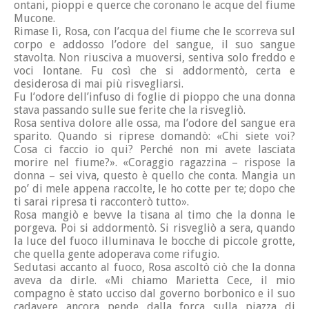
ontani, pioppi e querce che coronano le acque del fiume
Mucone.
Rimase lì, Rosa, con l’acqua del fiume che le scorreva sul
corpo e addosso l’odore del sangue, il suo sangue
stavolta. Non riusciva a muoversi, sentiva solo freddo e
voci lontane. Fu così che si addormentò, certa e
desiderosa di mai più risvegliarsi.
Fu l’odore dell’infuso di foglie di pioppo che una donna
stava passando sulle sue ferite che la risvegliò.
Rosa sentiva dolore alle ossa, ma l’odore del sangue era
sparito. Quando si riprese domandò: «Chi siete voi?
Cosa ci faccio io qui? Perché non mi avete lasciata
morire nel fiume?». «Coraggio ragazzina – rispose la
donna – sei viva, questo è quello che conta. Mangia un
po’ di mele appena raccolte, le ho cotte per te; dopo che
ti sarai ripresa ti racconterò tutto».
Rosa mangiò e bevve la tisana al timo che la donna le
porgeva. Poi si addormentò. Si risvegliò a sera, quando
la luce del fuoco illuminava le bocche di piccole grotte,
che quella gente adoperava come rifugio.
Sedutasi accanto al fuoco, Rosa ascoltò ciò che la donna
aveva da dirle. «Mi chiamo Marietta Cece, il mio
compagno è stato ucciso dal governo borbonico e il suo
cadavere ancora pende dalla forca sulla piazza di