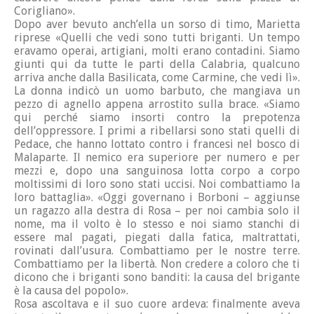
Corigliano».
Dopo aver bevuto anch’ella un sorso di timo, Marietta
riprese «Quelli che vedi sono tutti briganti. Un tempo
eravamo operai, artigiani, molti erano contadini. Siamo
giunti qui da tutte le parti della Calabria, qualcuno
arriva anche dalla Basilicata, come Carmine, che vedi lì».
La donna indicò un uomo barbuto, che mangiava un
pezzo di agnello appena arrostito sulla brace. «Siamo
qui perché siamo insorti contro la prepotenza
dell’oppressore. I primi a ribellarsi sono stati quelli di
Pedace, che hanno lottato contro i francesi nel bosco di
Malaparte. Il nemico era superiore per numero e per
mezzi e, dopo una sanguinosa lotta corpo a corpo
moltissimi di loro sono stati uccisi. Noi combattiamo la
loro battaglia». «Oggi governano i Borboni – aggiunse
un ragazzo alla destra di Rosa – per noi cambia solo il
nome, ma il volto è lo stesso e noi siamo stanchi di
essere mal pagati, piegati dalla fatica, maltrattati,
rovinati dall’usura. Combattiamo per le nostre terre.
Combattiamo per la libertà. Non credere a coloro che ti
dicono che i briganti sono banditi: la causa del brigante
è la causa del popolo».
Rosa ascoltava e il suo cuore ardeva: finalmente aveva