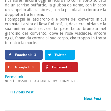
I calabresi ancora oggi la ricordano con il volto solcato
da un sorriso beffardo, la giubba da uomo, con in capo
un cappello alla calabrese, con la pistola alla cintura e la
doppietta tra le mani.
I compagni la lasciarono alle porte del convento in cui
era nata. La vita di Rosa finì così, lì, dove era iniziata e la
sua anima poté trovare la pace tanto bramata nel
giardino del convento, dove le rose vischiose, ancora
oggi, fanno da corona al suo corpo, che troppo in fretta
incontrò la morte.
Facebook
Twitter
3
Google+
Pinterest
0
0
Permalink
NON È POSSIBILE LASCIARE NUOVI COMMENTI.
← Previous Post
Next Post →