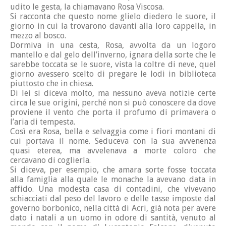
udito le gesta, la chiamavano Rosa Viscosa.
Si racconta che questo nome glielo diedero le suore, il
giorno in cui la trovarono davanti alla loro cappella, in
mezzo al bosco.
Dormiva in una cesta, Rosa, avvolta da un logoro
mantello e dal gelo dell’inverno, ignara della sorte che le
sarebbe toccata se le suore, vista la coltre di neve, quel
giorno avessero scelto di pregare le lodi in biblioteca
piuttosto che in chiesa.
Di lei si diceva molto, ma nessuno aveva notizie certe
circa le sue origini, perché non si può conoscere da dove
proviene il vento che porta il profumo di primavera o
l’aria di tempesta.
Così era Rosa, bella e selvaggia come i fiori montani di
cui portava il nome. Seduceva con la sua avvenenza
quasi eterea, ma avvelenava a morte coloro che
cercavano di coglierla.
Si diceva, per esempio, che amara sorte fosse toccata
alla famiglia alla quale le monache la avevano data in
affido. Una modesta casa di contadini, che vivevano
schiacciati dal peso del lavoro e delle tasse imposte dal
governo borbonico, nella città di Acri, già nota per avere
dato i natali a un uomo in odore di santità, venuto al