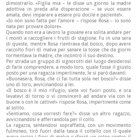
dimostrarlo. «Figlia mia – le disse un giorno la madre
adottiva in preda alla disperazione – se vuoi essere
amata, devi imparare a essere più docile e paziente!».
«Io non sono fatta per l’amore – rispose Rosa – io sono
nata per provare dolore».
Quando non era a lavoro la giovane era solita andare per
i monti a raccogliere i frutti di stagione. Fu in una sera
di queste, mentre Rosa rientrava dal bosco, dopo avere
raccolto fiori di malva per sanare la tosse che da giorni
tormentava la madre, che incontrò il suo destino.
Per strada un gruppo di signorotti del luogo desiderosi
di farle comprendere, a modo loro, quale fosse il giusto
posto per una ragazza impertinente, le si parò davanti.
«Buonasera, Rosa, che ci fai tutta sola nel bosco?» disse
uno di loro, avvicinandosi a lei.
«Il bosco è il mio rifugio, siete voi fuori posto, e ora
levatevi di torno o vi convincerò ad andare via con le
buone o con le cattive!» rispose Rosa, impertinente come
al solito.
«Sentiamo, cosa vorresti fare?» disse un altro ragazzo,
avvicinandosi e afferrandola per il collo.
La ragazza, sentendosi sopraffatta, con un movimento
fulmineo, tirò fuori dalla tasca il coltello con il quale
aveva reciso i fiori di malva e sferrò un colpo contro il