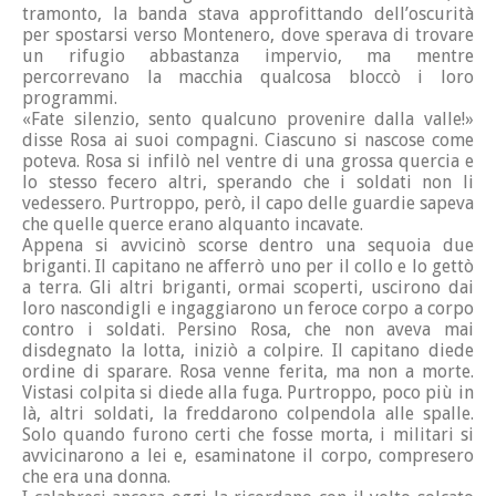
tramonto, la banda stava approfittando dell’oscurità
per spostarsi verso Montenero, dove sperava di trovare
un rifugio abbastanza impervio, ma mentre
percorrevano la macchia qualcosa bloccò i loro
programmi.
«Fate silenzio, sento qualcuno provenire dalla valle!»
disse Rosa ai suoi compagni. Ciascuno si nascose come
poteva. Rosa si infilò nel ventre di una grossa quercia e
lo stesso fecero altri, sperando che i soldati non li
vedessero. Purtroppo, però, il capo delle guardie sapeva
che quelle querce erano alquanto incavate.
Appena si avvicinò scorse dentro una sequoia due
briganti. Il capitano ne afferrò uno per il collo e lo gettò
a terra. Gli altri briganti, ormai scoperti, uscirono dai
loro nascondigli e ingaggiarono un feroce corpo a corpo
contro i soldati. Persino Rosa, che non aveva mai
disdegnato la lotta, iniziò a colpire. Il capitano diede
ordine di sparare. Rosa venne ferita, ma non a morte.
Vistasi colpita si diede alla fuga. Purtroppo, poco più in
là, altri soldati, la freddarono colpendola alle spalle.
Solo quando furono certi che fosse morta, i militari si
avvicinarono a lei e, esaminatone il corpo, compresero
che era una donna.