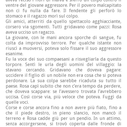
ventre del giovane aggressore. Per il povero malcapitato
non ci fu nulla da fare. Il fendente gli perforò lo
stomaco e il ragazzo morì sul colpo.
Gli amici, atterriti da quello spettacolo agghiacciante,
corsero via sgomenti. Tutti gridavano come pazzi: Rosa
aveva ucciso un ragazzo.
La giovane, con le mani ancora sporche di sangue, fu
colta da improvviso terrore. Per qualche istante non
riuscì a muoversi, poteva solo fissare il suo aggressore
esanime.
Fu la voce dei suo compaesani a risvegliarla da questo
torpore. Sentì le urla degli uomini del villaggio: la
stavano cercando. Gridavano che doveva pagare:
uccidere il figlio di un nobile non era cosa che si poteva
perdonare. La sua colpa sarebbe ricaduta su tutto il
paese. Rosa capì subito che non c’era tempo da perdere,
che doveva scappare: se l’avessero trovata l’avrebbero
uccisa. Così corse via, più veloce che poteva. Fuggì da
quelle voci.
Corse e corse ancora fino a non avere più fiato, fino a
che il piede destro, in pieno slancio, non mancò il
terreno e Rosa cadde giù per un pendio. In un attimo,
senza accorgersene, si trovò coperta dalle fronde di